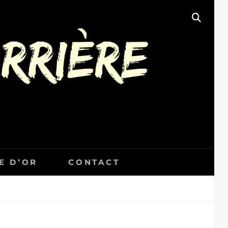
SEAR
E D’OR
CONTACT